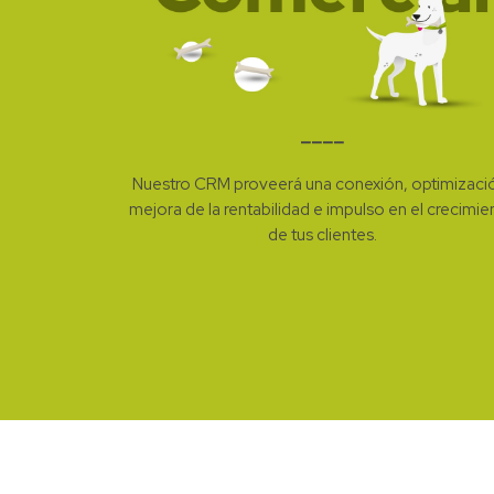
––––
Nuestro CRM proveerá una conexión, optimizaci
mejora de la rentabilidad e impulso en el crecimie
de tus clientes.