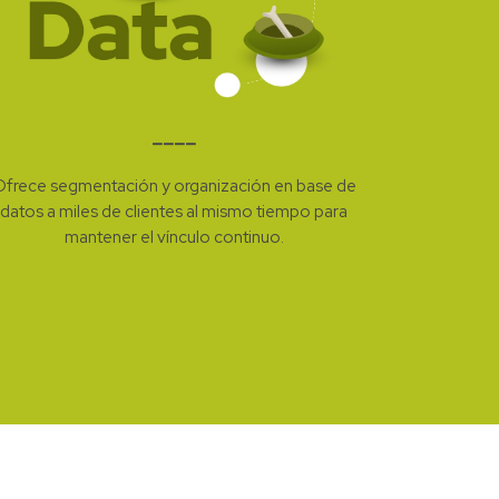
––––
frece segmentación y organización en base de
datos a miles de clientes al mismo tiempo para
mantener el vínculo continuo.