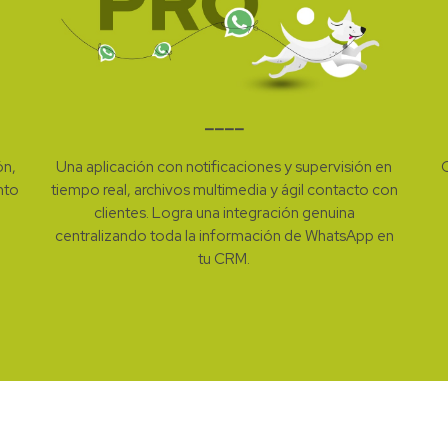
––––
ón,
Una aplicación con notificaciones y supervisión en
O
nto
tiempo real, archivos multimedia y ágil contacto con
clientes. Logra una integración genuina
centralizando toda la información de WhatsApp en
tu CRM.